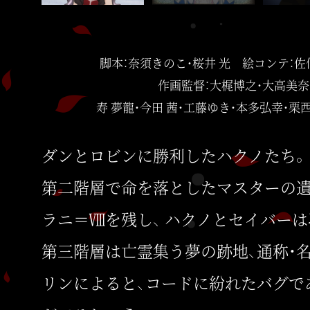
脚本：奈須きのこ・桜井 光 絵コンテ：佐
作画監督：大梶博之・大高美奈
寿 夢龍・今田 茜・工藤ゆき・本多弘幸・栗西
ダンとロビンに勝利したハクノたち。
第二階層で命を落としたマスターの
ラニ＝Ⅷを残し、
ハクノとセイバーは
第三階層は亡霊集う夢の跡地、通称・
リンによると、コードに紛れたバグで