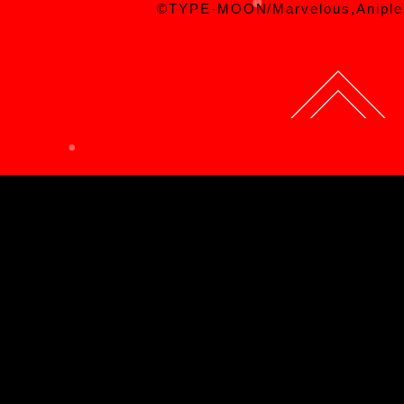
©TYPE-MOON/Marvelous,Aniple