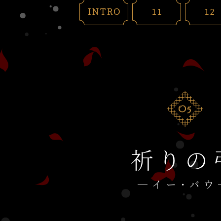
祈りの
―イー・バウ