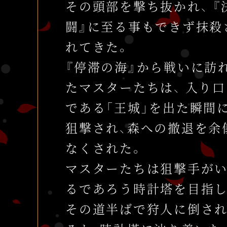
その頭部を撃ち抜かれ、
『
闘』に至る事もできず抹殺
れてきた。
『停滞の海』から戦いに訪
たマスターたちは、
入り口
である「王城」を出た瞬間
狙撃され、
森への撤退を余
なくされた。
マスターたちは狙撃手が
るであろう時計塔を目指し
その道半ばで狩人に倒さ