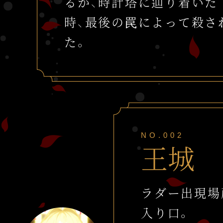
るか、時計塔に辿り着いた
時、
最後の罠によって殺さ
た。
NO.002
王城
ラダー出現場
入り口。