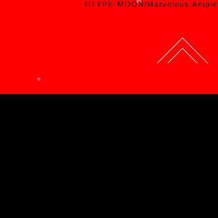
©TYPE-MOON/Marvelous,Aniple