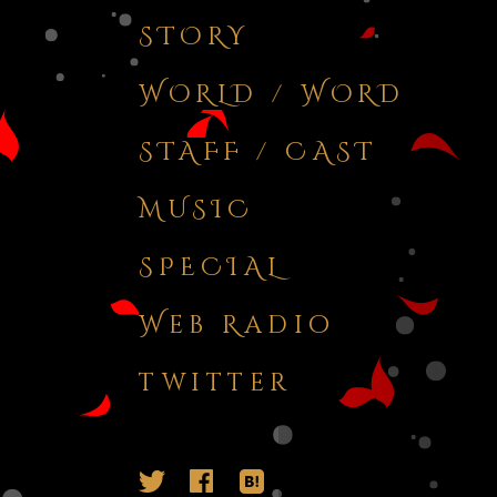
STOR
Y
WORLD / WOR
D
STAFF / CAS
T
MUSI
C
SPECIA
L
Web Radi
o
twitte
r