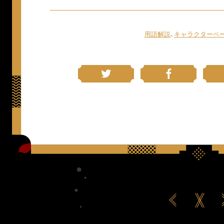
用語解説
、
キャラクターペ