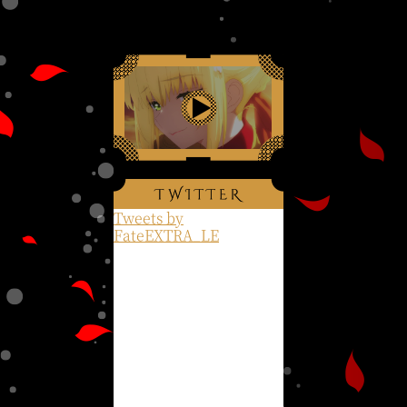
Tweets by
FateEXTRA_LE