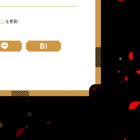
ージ
を更新！