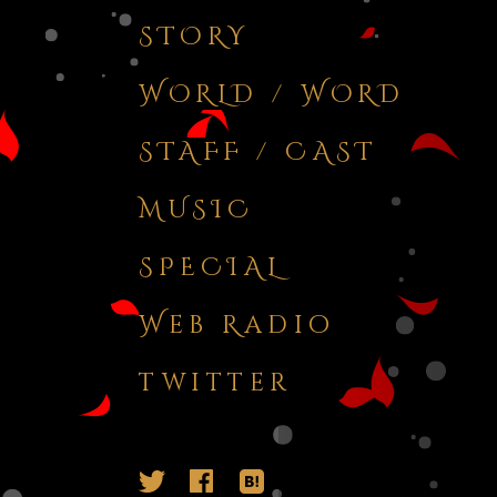
STOR
Y
WORLD / WOR
D
STAFF / CAS
T
MUSI
C
SPECIA
L
Web Radi
o
twitte
r