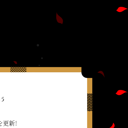
25
を更新！