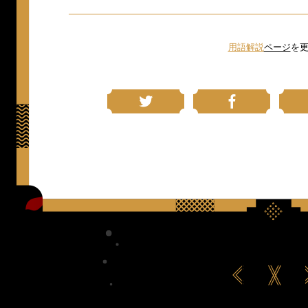
用語解説
ページ
を更