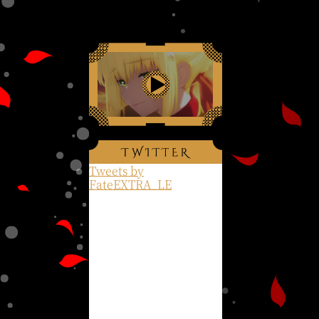
Tweets by
FateEXTRA_LE